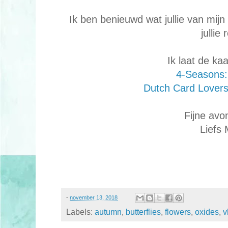
Ik ben benieuwd wat jullie van mij
jullie 
Ik laat de ka
4-Seasons:
Dutch Card Lovers: 
Fijne avo
Liefs
-
november 13, 2018
Labels:
autumn
,
butterflies
,
flowers
,
oxides
,
v