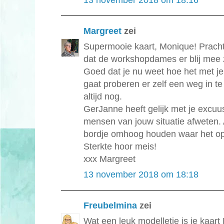
13 november 2018 om 18:16
Margreet
zei
Supermooie kaart, Monique! Pracht
dat de workshopdames er blij mee z
Goed dat je nu weet hoe het met je
gaat proberen er zelf een weg in 
altijd nog.
GerJanne heeft gelijk met je excuus,
mensen van jouw situatie afweten. 
bordje omhoog houden waar het op s
Sterkte hoor meis!
xxx Margreet
13 november 2018 om 18:18
Freubelmina
zei
Wat een leuk modelletje is je kaart 