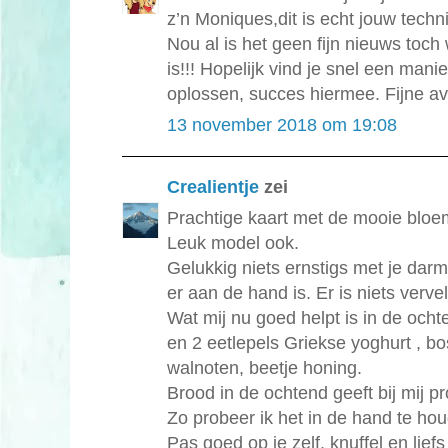
z’n Moniques,dit is echt jouw techn
Nou al is het geen fijn nieuws toch
is!!! Hopelijk vind je snel een mani
oplossen, succes hiermee. Fijne a
13 november 2018 om 19:08
Crealientje
zei
Prachtige kaart met de mooie bloe
Leuk model ook.
Gelukkig niets ernstigs met je darm
er aan de hand is. Er is niets verv
Wat mij nu goed helpt is in de och
en 2 eetlepels Griekse yoghurt , b
walnoten, beetje honing.
Brood in de ochtend geeft bij mij p
Zo probeer ik het in de hand te ho
Pas goed op je zelf, knuffel en liefs 